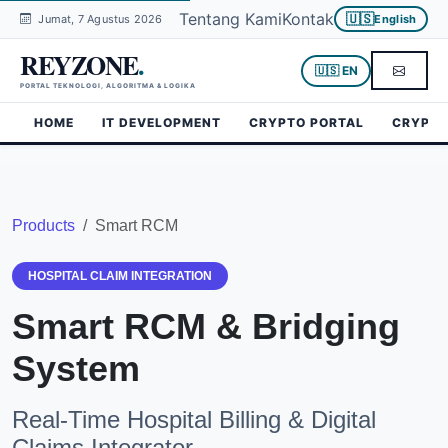
Tentang Kami
Kontak
🇺🇸
Jumat, 7 Agustus 2026
English
REYZONE
.
🇺🇸 EN
PORTAL TEKNOLOGI, ALGORITMA & LOGIKA
HOME
IT DEVELOPMENT
CRYPTO PORTAL
CRYPTO
Products
Smart RCM
HOSPITAL CLAIM INTEGRATION
Smart RCM & Bridging
System
Real-Time Hospital Billing & Digital
Claims Integrator