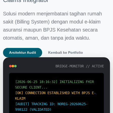
Solusi modern menjembatani tagihan rumah
sakit (Billing System) dengan modul e-klaim
asuransi maupun BPJS Kesehatan secara
otomatis, aman, dan tanpa jeda waktu.
Arsitektur Audit
Kembali ke Portfolio
BRIDGE-MONITOR // ACTIVE
[2026-06-25 18:16:32] INITIALIZING FHIR
SECURE CLIENT...
[OK] CONNECTION ESTABLISHED WITH BPJS E-
KLAIM
[AUDIT] TRACKING ID: NOREG-20260625-
998122 (VALIDATED)