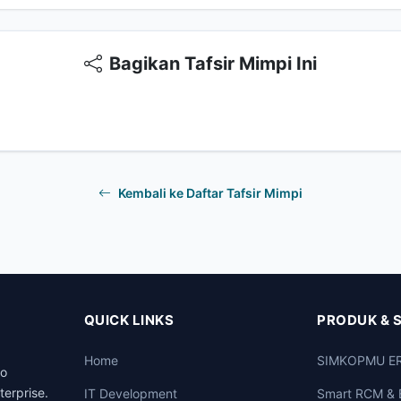
Bagikan Tafsir Mimpi Ini
Kembali ke Daftar Tafsir Mimpi
QUICK LINKS
PRODUK & 
Home
SIMKOPMU E
to
terprise.
IT Development
Smart RCM & 