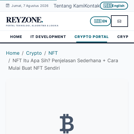
Tentang Kami
Kontak
🇺🇸
Jumat, 7 Agustus 2026
English
REYZONE
.
🇺🇸 EN
PORTAL TEKNOLOGI, ALGORITMA & LOGIKA
HOME
IT DEVELOPMENT
CRYPTO PORTAL
CRYPTO
Home
Crypto
NFT
NFT Itu Apa Sih? Penjelasan Sederhana + Cara
Mulai Buat NFT Sendiri