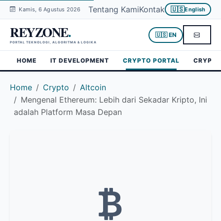
Tentang Kami
Kontak
🇺🇸
Kamis, 6 Agustus 2026
English
REYZONE
.
🇺🇸 EN
PORTAL TEKNOLOGI, ALGORITMA & LOGIKA
HOME
IT DEVELOPMENT
CRYPTO PORTAL
CRYPTO
Home
Crypto
Altcoin
Mengenal Ethereum: Lebih dari Sekadar Kripto, Ini
adalah Platform Masa Depan